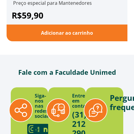
Preço especial para Mantenedores
R$59,90
Adicionar ao carrinho
Fale com a Faculdade Unimed
Siga-
Entre
Pergu
nos
em
frequ
nas
contato
redes
(31)
sociais
2121-
2900