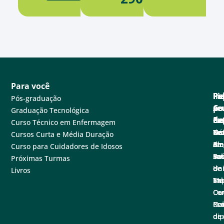
Para você
Pa
Pe
Fa
Fi
In
Pós-graduação
se
e
Co
po
A
Graduação Tecnológica
ne
Ex
de
Cen
Fa
Curso Técnico em Enfermagem
Tec
Nú
de
Not
Un
Cursos Curta e Média Duração
em
de
at
Blo
A
Curso para Cuidadores de Idosos
sa
Pe
Ba
Sal
Fu
Próximas Turmas
e
de
de
Un
Livros
Ex
Tal
Im
Ma
Ce
Ouv
Co
Nac
Con
Pró
de
di
de