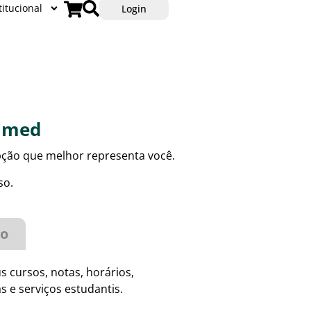
titucional
Login
nimed
opção que melhor representa você.
so.
to
 cursos, notas, horários,
s e serviços estudantis.