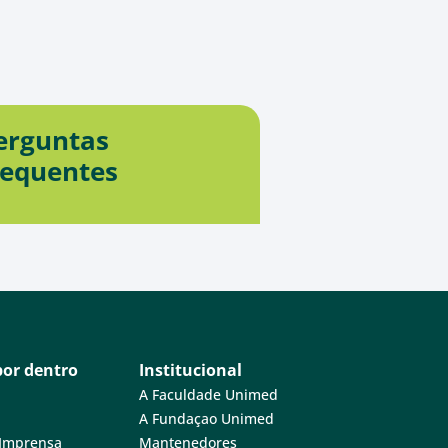
erguntas
requentes
por dentro
Institucional
A Faculdade Unimed
A Fundaçao Unimed
 Imprensa
Mantenedores