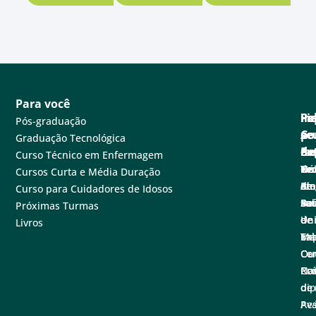
Para você
Pa
Pe
Fa
Fi
In
Pós-graduação
se
e
Co
po
A
Graduação Tecnológica
ne
Ex
de
Cen
Fa
Curso Técnico em Enfermagem
Tec
Nú
de
Not
Un
Cursos Curta e Média Duração
em
de
at
Blo
A
Curso para Cuidadores de Idosos
sa
Pe
Ba
Sal
Fu
Próximas Turmas
e
de
de
Un
Livros
Ex
Tal
Im
Ma
Ce
Ouv
Co
Nac
Con
Pró
de
di
de
Pe
Ava