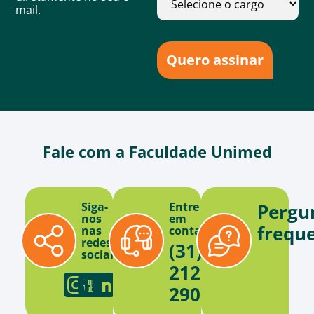
mail.
Quero assinar
Fale com a Faculdade Unimed
Siga-
Entre
Pergu
nos
em
frequ
nas
contato
redes
(31)
sociais
2121-
2900