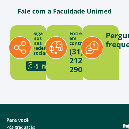
Fale com a Faculdade Unimed
Siga-
Entre
Pergu
nos
em
frequ
nas
contato
redes
(31)
sociais
2121-
2900
Para você
Pa
Pe
Fa
Fi
In
Pós-graduação