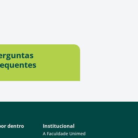
erguntas
requentes
por dentro
Institucional
A Faculdade Unimed