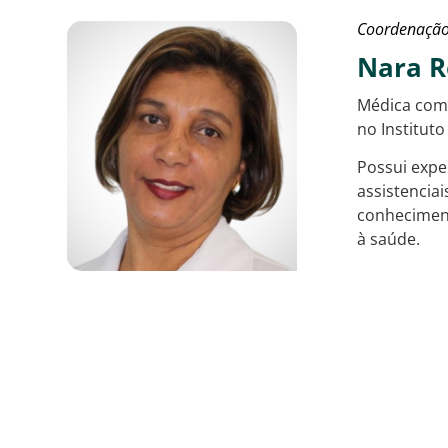
Coordenação
Nara R
Médica com 
no Institut
Possui expe
assistenciai
conheciment
à saúde.