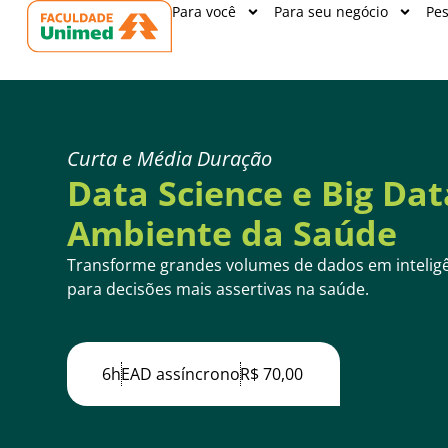
Para você
Para seu negócio
Pes
Curta e Média Duração
Data Science e Big Dat
Ambiente da Saúde
Transforme grandes volumes de dados em inteligê
para decisões mais assertivas na saúde.
6h
EAD assíncrono
R$ 70,00