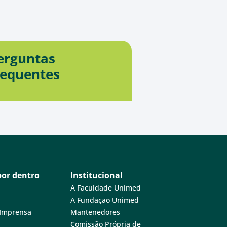
erguntas
requentes
por dentro
Institucional
A Faculdade Unimed
A Fundaçao Unimed
 Imprensa
Mantenedores
Comissão Própria de