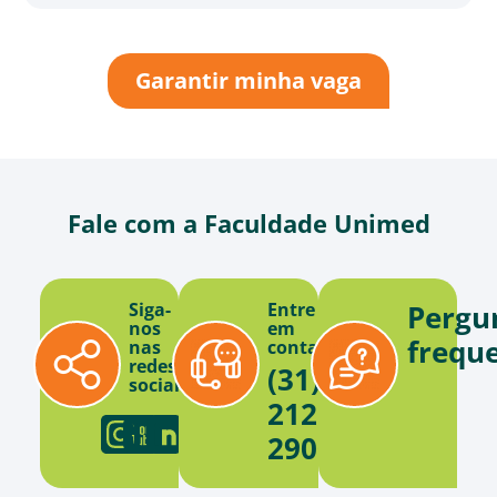
Garantir minha vaga
Fale com a Faculdade Unimed
Siga-
Entre
Pergu
nos
em
frequ
nas
contato
redes
(31)
sociais
2121-
2900