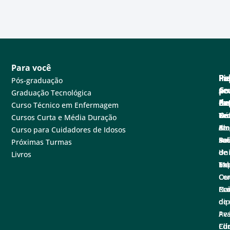
Para você
Pa
Pe
Fa
Fi
In
Pós-graduação
se
e
Co
po
A
Graduação Tecnológica
ne
Ex
de
Cen
Fa
Curso Técnico em Enfermagem
Tec
Nú
de
Not
Un
Cursos Curta e Média Duração
em
de
at
Blo
A
Curso para Cuidadores de Idosos
sa
Pe
Ba
Sal
Fu
Próximas Turmas
e
de
de
Un
Livros
Ex
Tal
Im
Ma
Ce
Ouv
Co
Nac
Con
Pró
de
di
de
Pe
Ava
Ed
Clí
Cu