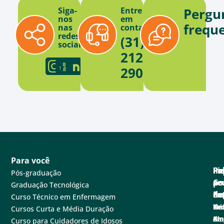
Siga-
Entre
Pergu
nos
em
frequ
nas
contato
redes
(31)
sociais
2121-
2900
Para você
Pa
Pe
Fa
Fi
In
Pós-graduação
se
e
Co
po
A
Graduação Tecnológica
ne
Ex
de
Cen
Fa
Curso Técnico em Enfermagem
Tec
Nú
de
Not
Un
Cursos Curta e Média Duração
em
de
at
Blo
A
Curso para Cuidadores de Idosos