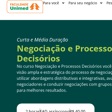
Para você
Para seu negócio
Pes
Curta e Média Duração
Negociação e Process
Decisórios
No curso Negociação e Processos Decisórios voc
visão ampla e estratégica do processo de negoci
utilizar abordagens distributivas e integrativas, ava
negociadores e conduzir negociações com grupos 
para melhores resultados.
2 horas
EAD assíncrono
R$ 40,00