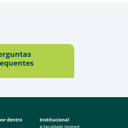
erguntas
requentes
por dentro
Institucional
A Faculdade Unimed