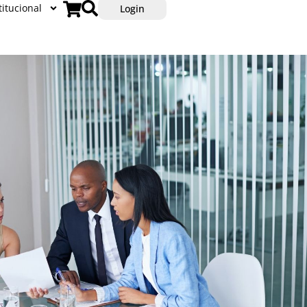
titucional
Login