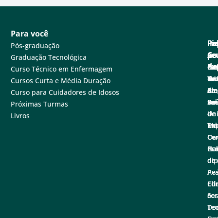
Para você
Pa
Pe
Fa
Fi
In
Pós-graduação
se
e
Co
po
A
Graduação Tecnológica
ne
Ex
de
Cen
Fa
Curso Técnico em Enfermagem
Tec
Nú
de
Not
Un
Cursos Curta e Média Duração
em
de
at
Blo
A
Curso para Cuidadores de Idosos
sa
Pe
Ba
Sal
Fu
Próximas Turmas
e
de
de
Un
Livros
Ex
Tal
Im
Ma
Ce
Ouv
Co
Nac
Con
Pró
de
di
de
Pe
Ava
Ed
Clí
Cu
cor
e
Se
Tec
Do