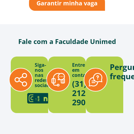
Garantir minha vaga
Fale com a Faculdade Unimed
Siga-
Entre
Pergu
nos
em
frequ
nas
contato
redes
(31)
sociais
2121-
2900