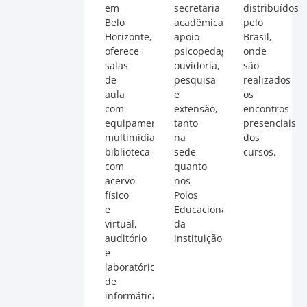
em
secretaria
distribuídos
Belo
acadêmica,
pelo
Horizonte,
apoio
Brasil,
oferece
psicopedagógico,
onde
salas
ouvidoria,
são
de
pesquisa
realizados
aula
e
os
com
extensão,
encontros
equipamentos
tanto
presenciais
multimídia,
na
dos
biblioteca
sede
cursos.
com
quanto
acervo
nos
físico
Polos
e
Educacionais
virtual,
da
auditório
instituição.
e
laboratório
de
informática.