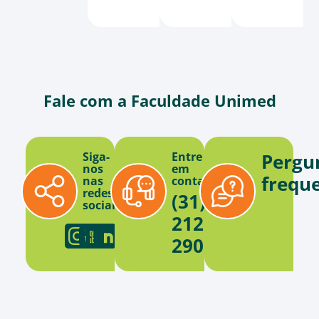
Fale com a Faculdade Unimed
Siga-
Entre
Pergu
nos
em
frequ
nas
contato
redes
(31)
sociais
2121-
2900