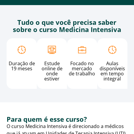
Tudo o que você precisa saber
sobre o curso Medicina Intensiva
Duração de
Estude
Focado no
Aulas
19 meses
online de
mercado
disponíveis
onde
de trabalho
em tempo
estiver
integral
Para quem é esse curso?
O curso Medicina Intensiva é direcionado a médicos
que já atuam em Unidades de Terapia Intensiva (UTI),