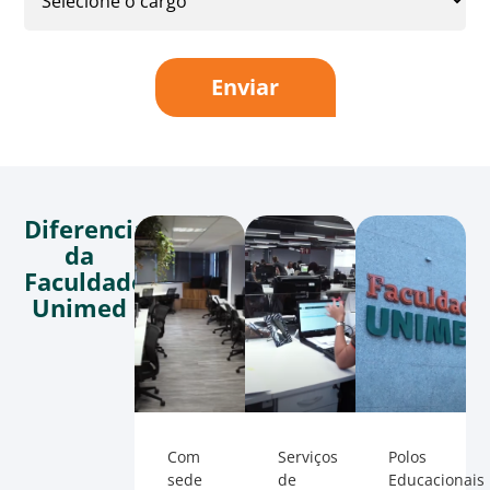
Enviar
Diferenciais
da
Faculdade
Unimed
Com
Serviços
Polos
sede
de
Educacionais