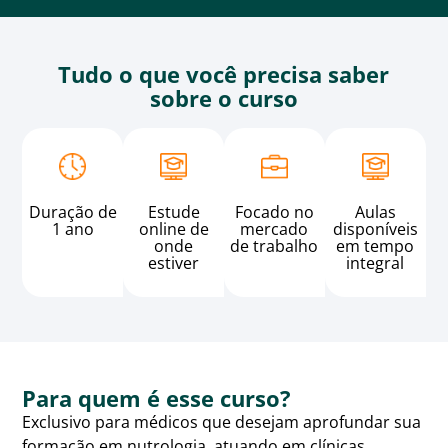
Tudo o que você precisa saber
sobre o curso
Duração de
Estude
Focado no
Aulas
1 ano
online de
mercado
disponíveis
onde
de trabalho
em tempo
estiver
integral
Para quem é esse curso?
Exclusivo para médicos que desejam aprofundar sua
formação em nutrologia, atuando em clínicas,