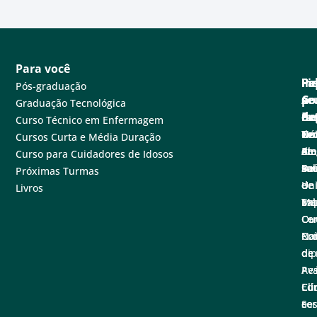
Para você
Pa
Pe
Fa
Fi
In
Pós-graduação
se
e
Co
po
A
Graduação Tecnológica
ne
Ex
de
Cen
Fa
Curso Técnico em Enfermagem
Tec
Nú
de
Not
Un
Cursos Curta e Média Duração
em
de
at
Blo
A
Curso para Cuidadores de Idosos
sa
Pe
Ba
Sal
Fu
Próximas Turmas
e
de
de
Un
Livros
Ex
Tal
Im
Ma
Ce
Ouv
Co
Nac
Con
Pró
de
di
de
Pe
Ava
Ed
Clí
Cu
cor
e
Se