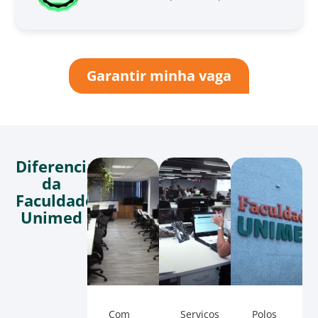
Garantir minha vaga
Diferenciais
da
Faculdade
Unimed
Com
Serviços
Polos