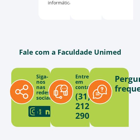
informática.
Fale com a Faculdade Unimed
Siga-
Entre
Pergu
nos
em
frequ
nas
contato
redes
(31)
sociais
2121-
2900