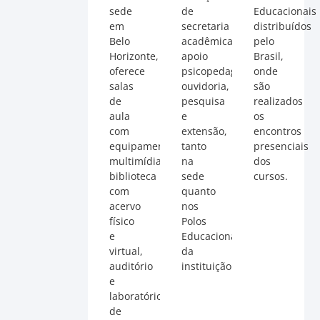
sede
de
Educacionais
em
secretaria
distribuídos
Belo
acadêmica,
pelo
Horizonte,
apoio
Brasil,
oferece
psicopedagógico,
onde
salas
ouvidoria,
são
de
pesquisa
realizados
aula
e
os
com
extensão,
encontros
equipamentos
tanto
presenciais
multimídia,
na
dos
biblioteca
sede
cursos.
com
quanto
acervo
nos
físico
Polos
e
Educacionais
virtual,
da
auditório
instituição.
e
laboratório
de