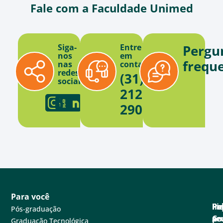
Fale com a Faculdade Unimed
Siga-
Entre
Pergu
nos
em
frequ
nas
contato
redes
(31)
sociais
2121-
2900
Para você
Pa
Pe
Fa
Fi
In
Pós-graduação
se
e
Co
po
A
Graduação Tecnológica