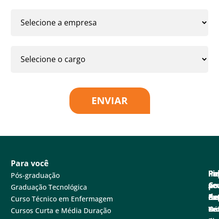
ENVIAR
Para você
Pa
Pe
Fa
Fi
In
Pós-graduação
se
e
Co
po
A
Graduação Tecnológica
ne
Ex
de
Cen
Fa
Curso Técnico em Enfermagem
Tec
Nú
de
Not
Un
Cursos Curta e Média Duração