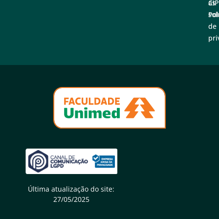
as
CI
sol
Pol
de
pri
Última atualização do site:
27/05/2025