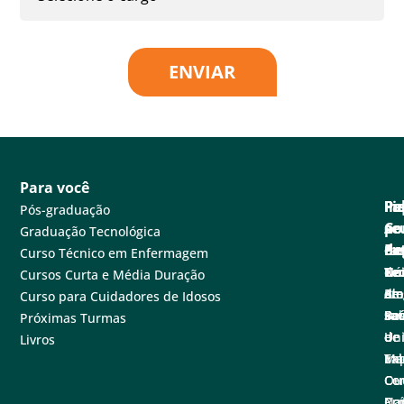
ENVIAR
Para você
Pa
Pe
Fa
Fi
In
Pós-graduação
se
e
Co
po
A
Graduação Tecnológica
ne
Ex
de
Cen
Fa
Curso Técnico em Enfermagem
Tec
Nú
de
Not
Un
Cursos Curta e Média Duração
em
de
at
Blo
A
Curso para Cuidadores de Idosos
sa
Pe
Ba
Sal
Fu
Próximas Turmas
e
de
de
Un
Livros
Ex
Tal
Im
Ma
Ce
Ouv
Co
Nac
Con
Pró