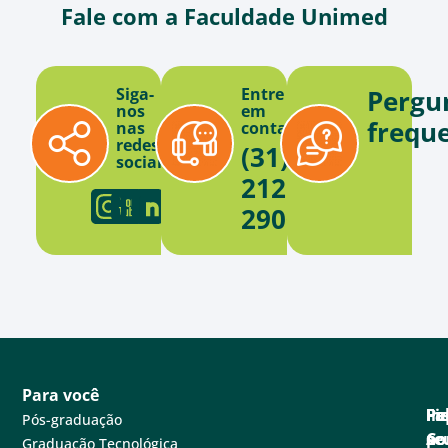
Fale com a Faculdade Unimed
Siga-
Entre
Pergu
nos
em
frequ
nas
contato
redes
(31)
sociais
2121-
2900
Para você
Pa
Pe
Fa
Fi
In
Pós-graduação
se
e
Co
po
A
Graduação Tecnológica