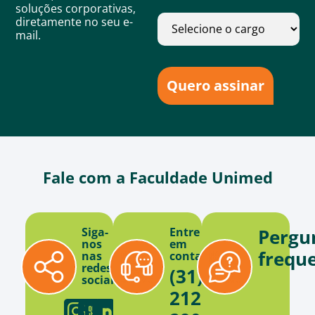
soluções corporativas,
diretamente no seu e-
mail.
Quero assinar
Fale com a Faculdade Unimed
Siga-
Entre
Pergu
nos
em
frequ
nas
contato
redes
(31)
sociais
2121-