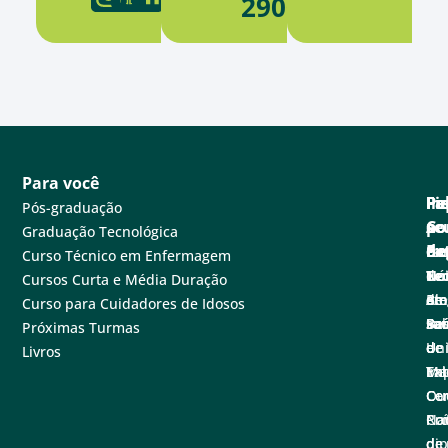
2900
Para você
Pa
Pe
Fa
Fi
In
Pós-graduação
se
e
Co
po
A
Graduação Tecnológica
ne
Ex
de
Cen
Fa
Curso Técnico em Enfermagem
Tec
Nú
de
Not
Un
Cursos Curta e Média Duração
em
de
at
Blo
A
Curso para Cuidadores de Idosos
sa
Pe
Ba
Sal
Fu
Próximas Turmas
e
de
de
Un
Livros
Ex
Tal
Im
Ma
Ce
Ouv
Co
Nac
Con
Pró
de
di
de