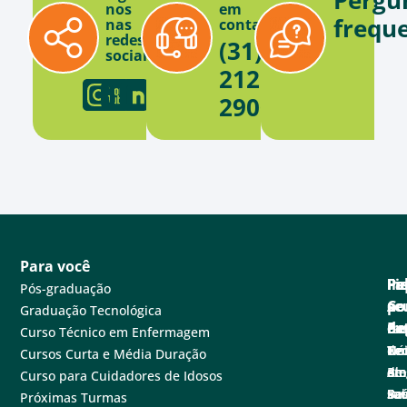
nos
em
frequ
nas
contato
redes
(31)
sociais
2121-
2900
Para você
Pa
Pe
Fa
Fi
In
Pós-graduação
se
e
Co
po
A
Graduação Tecnológica
ne
Ex
de
Cen
Fa
Curso Técnico em Enfermagem
Tec
Nú
de
Not
Un
Cursos Curta e Média Duração
em
de
at
Blo
A
Curso para Cuidadores de Idosos
sa
Pe
Ba
Sal
Fu
Próximas Turmas