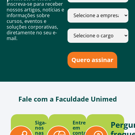
Inscreva-se para receber
nossos artigos, notícias e
informações sobre
cursos, eventos e
soluções corporativas,
diretamente no seu e-
mail.
Quero assinar
Fale com a Faculdade Unimed
Siga-
Entre
Pergu
nos
em
frequ
nas
contato