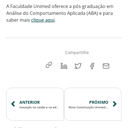
A Faculdade Unimed oferece a pós-graduação em
Análise do Comportamento Aplicada (ABA) e para
saber mais
clique aqui
.
Compartilhe
ANTERIOR
PRÓXIMO
Inovação na saúde e na educação: transformação digital exige mais do que tecnologia
Nova Constituição Unimed: o que muda para as cooperativas e como se adequar até junho de 2026