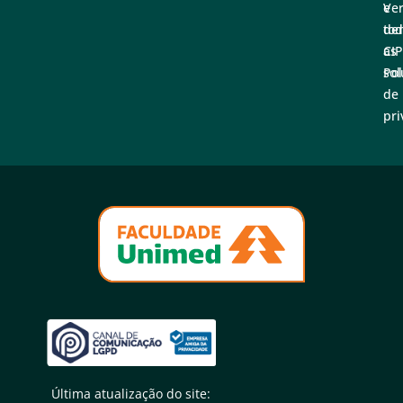
Ve
e
tod
de
as
CI
sol
Pol
de
pri
Última atualização do site: