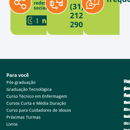
redes
(31)
sociais
2121-
2900
Para você
Pa
Pe
Fa
Fi
In
Pós-graduação
se
e
Co
po
A
Graduação Tecnológica
ne
Ex
de
Cen
Fa
Curso Técnico em Enfermagem
Tec
Nú
de
Not
Un
Cursos Curta e Média Duração
em
de
at
Blo
A
Curso para Cuidadores de Idosos
sa
Pe
Ba
Sal
Fu
Próximas Turmas
e
de
de
Un
Livros