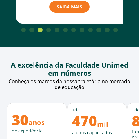
SAIBA MAIS
A excelência da Faculdade Unimed
em números
Conheça os marcos da nossa trajetória no mercado
de educação
+de
+de
+d
30
470
anos
mil
de experiência
tur
alunos capacitados
gr