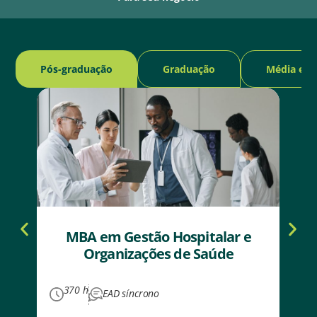
Pós-graduação
Graduação
Média e c
MBA em Gestão Hospitalar e
M
Organizações de Saúde
370 h
EAD síncrono