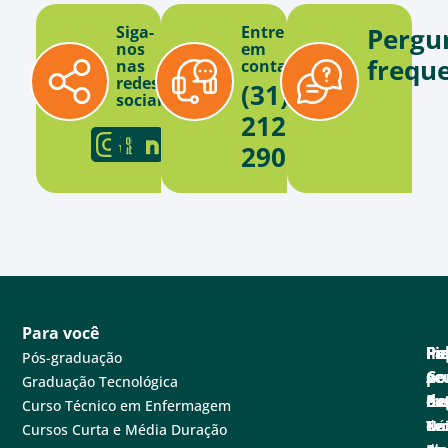
Siga-
Entre
Pergu
nos
em
frequ
nas
contato
redes
(31)
sociais
2121-
2900
Para você
Pa
Pe
Fa
Fi
In
Pós-graduação
se
e
Co
po
A
Graduação Tecnológica
ne
Ex
de
Cen
Fa
Curso Técnico em Enfermagem
Tec
Nú
de
Not
Un
Cursos Curta e Média Duração